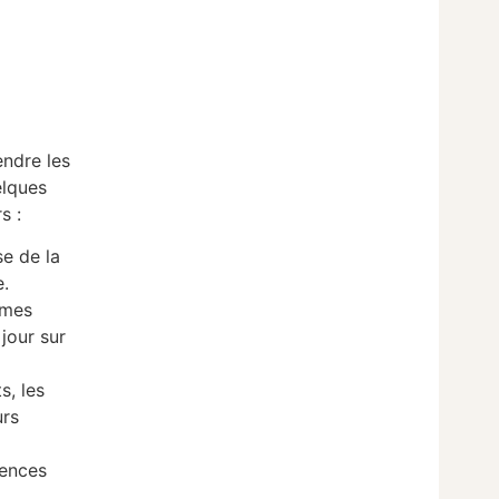
endre les
elques
s :
se de la
e.
rmes
jour sur
s, les
urs
uences