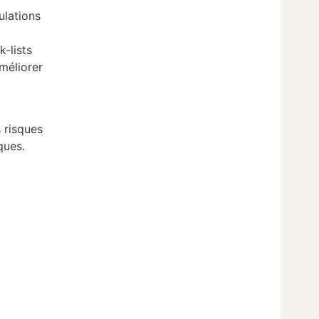
ulations
k-lists
améliorer
s risques
ques.