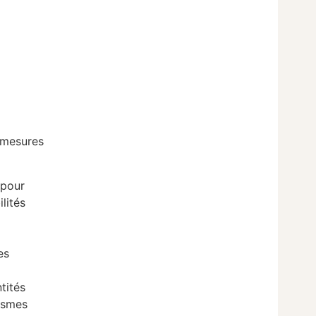
 mesures
 pour
lités
es
tités
nismes