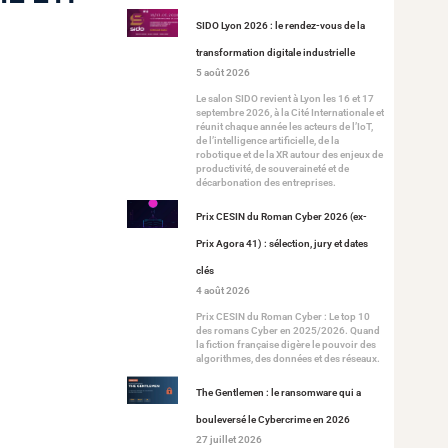
SIDO Lyon 2026 : le rendez-vous de la
transformation digitale industrielle
5 août 2026
Le salon SIDO revient à Lyon les 16 et 17
septembre 2026, à la Cité Internationale et
réunit chaque année les acteurs de l’IoT,
de l’intelligence artificielle, de la
robotique et de la XR autour des enjeux de
productivité, de souveraineté et de
décarbonation des entreprises.
Prix CESIN du Roman Cyber 2026 (ex-
Prix Agora 41) : sélection, jury et dates
clés
4 août 2026
Prix CESIN du Roman Cyber : Le top 10
des romans Cyber en 2025/2026. Quand
la fiction française digère le pouvoir des
algorithmes, des données et des réseaux.
The Gentlemen : le ransomware qui a
bouleversé le Cybercrime en 2026
27 juillet 2026