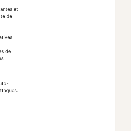
antes et
rte de
atives
es de
es
uto-
attaques.