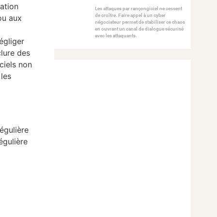
bation
Les attaques par rançongiciel ne cessent
de croître. Faire appel à un cyber
ou aux
négociateur permet de stabiliser ce chaos
en ouvrant un canal de dialogue sécurisé
avec les attaquants.
égliger
clure des
ciels non
 les
régulière
égulière