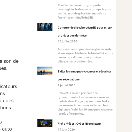
The Gentlemen est un groupe de
rançongiciel le deuxième groupe le plus
actif au monde grâce à un modèle de
franchise criminelle inédit
Comprendre la cybersécurité pour mieux
protéger vos données
15 juillet 2026
Apprenez à comprendre la cybersécurité
et ses enjeux Maîtrisez la triade CIA et nos
conseils pratiques pour protéger
raison de
efficacement vos données.
ues.
Éviter les arnaques vacances et sécuriser
vos réservations
isateurs
2 juillet 2026
ons
L’été est la saison préférée des
cybercriminels. Les vacanciers réservent
ou des
parfois dans l’urgence, se connectent à
des réseaux inconnus et relâchent leur
tions
vigilance. Voici les 10 arnaques vacances
les plus fréquentes.
s
Fiche Métier : Cyber Négociateur
s auto-
19 juin 2026