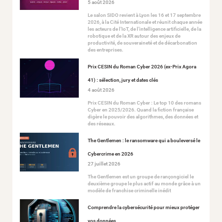
5 août 2026
Le salon SIDO revient à Lyon les 16 et 17 septembre
2026, à la Cité Internationale et réunit chaque année
les acteurs de l’IoT, de l’intelligence artificielle, de la
robotique et de la XR autour des enjeux de
productivité, de souveraineté et de décarbonation
des entreprises.
Prix CESIN du Roman Cyber 2026 (ex-Prix Agora
41) : sélection, jury et dates clés
4 août 2026
Prix CESIN du Roman Cyber : Le top 10 des romans
Cyber en 2025/2026. Quand la fiction française
digère le pouvoir des algorithmes, des données et
des réseaux.
The Gentlemen : le ransomware qui a bouleversé le
Cybercrime en 2026
27 juillet 2026
The Gentlemen est un groupe de rançongiciel le
deuxième groupe le plus actif au monde grâce à un
modèle de franchise criminelle inédit
Comprendre la cybersécurité pour mieux protéger
vos données