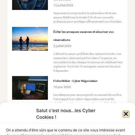
15 juillet 2026
Apprenez à comprendre la cybersécurité et ses
enjeux Maîtrisez la triade CIA et nos conseils
pratiques pour protéger efficacement vos données.
Éviter les arnaques vacances et sécuriser vos
réservations
2 juillet 2026
L’été est la saison préférée des cybercriminels. Les
vacanciers réservent parfois dans l’urgence, se
connectent à des réseaux inconnus et relâchent leur
vigilance. Voici les 10 arnaques vacances les plus
fréquentes.
Fiche Métier : Cyber Négociateur
19 juin 2026
Les attaques par rançongiciel ne cessent de croître.
Faire appel à un cyber négociateur permet de
stabiliser ce chaos en ouvrant un canal de dialogue
sécurisé avec les attaquants.
Salut c'est nous...les Cyber
Cookies !
On a attendu d'être sûrs que le contenu de ce site vous intéresse avant