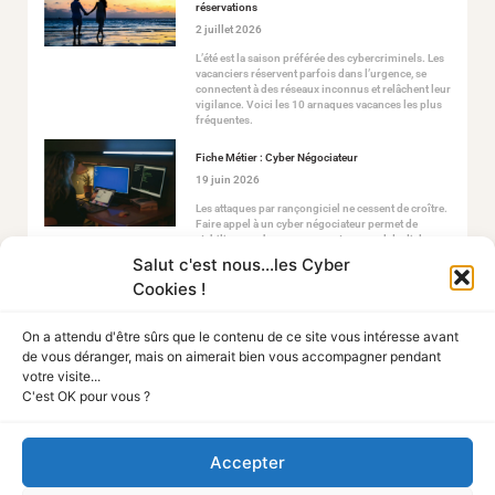
réservations
2 juillet 2026
L’été est la saison préférée des cybercriminels. Les
vacanciers réservent parfois dans l’urgence, se
connectent à des réseaux inconnus et relâchent leur
vigilance. Voici les 10 arnaques vacances les plus
fréquentes.
Fiche Métier : Cyber Négociateur
19 juin 2026
Les attaques par rançongiciel ne cessent de croître.
Faire appel à un cyber négociateur permet de
stabiliser ce chaos en ouvrant un canal de dialogue
sécurisé avec les attaquants.
Salut c'est nous...les Cyber
Cookies !
On a attendu d'être sûrs que le contenu de ce site vous intéresse avant
de vous déranger, mais on aimerait bien vous accompagner pendant
votre visite...
C'est OK pour vous ?
Tout Sur La Cyber
Accepter