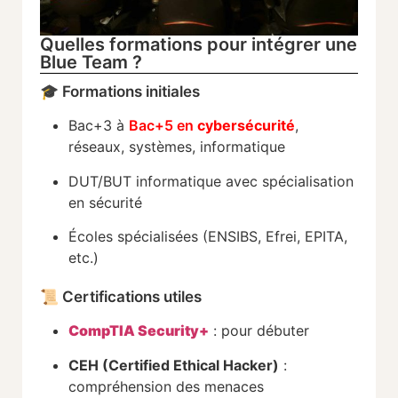
Quelles formations pour intégrer une
Blue Team ?
🎓
Formations
initiales
Bac+
3
à
Bac+
5
en
cybersécurité
,
réseaux,
systèmes,
informatique
DUT/
BUT
informatique
avec
spécialisation
en
sécurité
Écoles
spécialisées (
ENSIBS,
Efrei,
EPITA,
etc.)
📜
Certifications
utiles
CompTIA
Security+
:
pour
débuter
CEH (
Certified
Ethical
Hacker)
:
compréhension
des
menaces