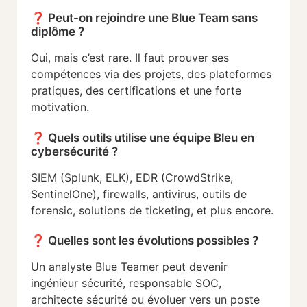
❓
Peut-
on
rejoindre
une
Blue
Team
sans
diplôme ?
Oui,
mais
c’est
rare.
Il
faut
prouver
ses
compétences
via
des
projets,
des
plateformes
pratiques,
des
certifications
et
une
forte
motivation.
❓
Quels
outils
utilise
une
équipe Bleu en
cybersécurité
?
SIEM (
Splunk,
ELK),
EDR (
CrowdStrike,
SentinelOne),
firewalls,
antivirus,
outils
de
forensic,
solutions
de
ticketing,
et
plus
encore.
❓
Quelles
sont
les
évolutions
possibles ?
Un
analyste
Blue
Teamer
peut
devenir
ingénieur
sécurité,
responsable
SOC,
architecte
sécurité
ou
évoluer
vers
un
poste