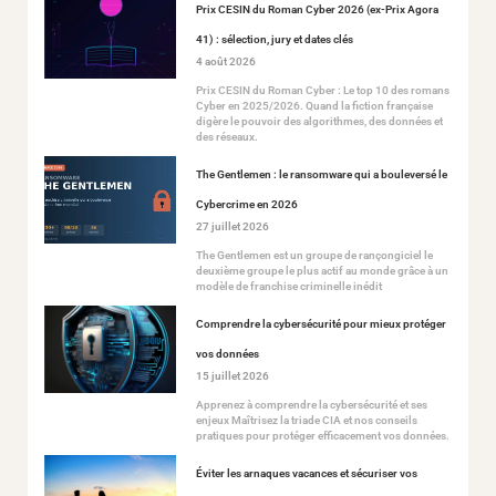
Prix CESIN du Roman Cyber 2026 (ex-Prix Agora
41) : sélection, jury et dates clés
4 août 2026
Prix CESIN du Roman Cyber : Le top 10 des romans
Cyber en 2025/2026. Quand la fiction française
digère le pouvoir des algorithmes, des données et
des réseaux.
The Gentlemen : le ransomware qui a bouleversé le
Cybercrime en 2026
27 juillet 2026
The Gentlemen est un groupe de rançongiciel le
deuxième groupe le plus actif au monde grâce à un
modèle de franchise criminelle inédit
Comprendre la cybersécurité pour mieux protéger
vos données
15 juillet 2026
Apprenez à comprendre la cybersécurité et ses
enjeux Maîtrisez la triade CIA et nos conseils
pratiques pour protéger efficacement vos données.
Éviter les arnaques vacances et sécuriser vos