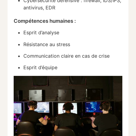
Cybersécurité
défensive :
firewall,
IDS/
IPS,
antivirus,
EDR
Compétences
humaines :
Esprit
d’analyse
Résistance
au
stress
Communication
claire
en
cas
de
crise
Esprit
d’équipe