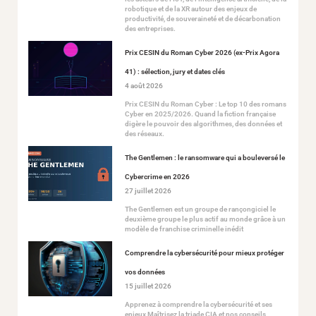
robotique et de la XR autour des enjeux de
productivité, de souveraineté et de décarbonation
des entreprises.
Prix CESIN du Roman Cyber 2026 (ex-Prix Agora
41) : sélection, jury et dates clés
4 août 2026
Prix CESIN du Roman Cyber : Le top 10 des romans
Cyber en 2025/2026. Quand la fiction française
digère le pouvoir des algorithmes, des données et
des réseaux.
The Gentlemen : le ransomware qui a bouleversé le
Cybercrime en 2026
27 juillet 2026
The Gentlemen est un groupe de rançongiciel le
deuxième groupe le plus actif au monde grâce à un
modèle de franchise criminelle inédit
Comprendre la cybersécurité pour mieux protéger
vos données
15 juillet 2026
Apprenez à comprendre la cybersécurité et ses
enjeux Maîtrisez la triade CIA et nos conseils