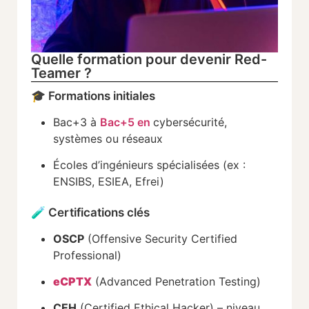
Quelle formation pour devenir Red-
Teamer ?
🎓
Formations
initiales
Bac+
3
à
Bac+
5
en
cybersécurité,
systèmes
ou
réseaux
Écoles
d’ingénieurs
spécialisées (
ex :
ENSIBS,
ESIEA,
Efrei)
🧪
Certifications
clés
OSCP
(
Offensive
Security
Certified
Professional)
eCPTX
(
Advanced
Penetration
Testing)
CEH
(
Certified
Ethical
Hacker) –
niveau