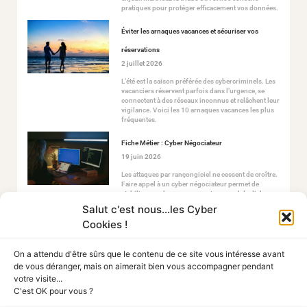
pratiques pour protéger efficacement vos données.
Éviter les arnaques vacances et sécuriser vos
réservations
2 juillet 2026
L’été est la saison préférée des cybercriminels. Les
vacanciers réservent parfois dans l’urgence, se
connectent à des réseaux inconnus et relâchent leur
vigilance. Voici les 10 arnaques vacances les plus
fréquentes.
Fiche Métier : Cyber Négociateur
19 juin 2026
Les attaques par rançongiciel ne cessent de croître.
Faire appel à un cyber négociateur permet de
stabiliser ce chaos en ouvrant un canal de dialogue
sécurisé avec les attaquants.
Salut c'est nous...les Cyber
Cookies !
On a attendu d'être sûrs que le contenu de ce site vous intéresse avant
de vous déranger, mais on aimerait bien vous accompagner pendant
votre visite...
C'est OK pour vous ?