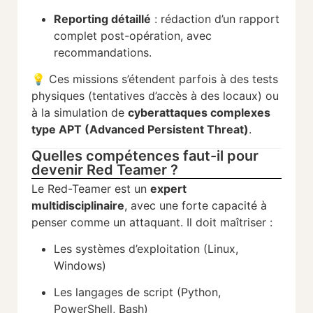
Reporting
détaillé
:
rédaction
d’un
rapport
complet
post-
opération,
avec
recommandations.
💡
Ces
missions
s’étendent
parfois
à
des
tests
physiques (
tentatives
d’accès
à
des
locaux)
ou
à
la
simulation
de
cyberattaques
complexes
type
APT (
Advanced
Persistent
Threat)
.
Quelles compétences faut-il pour
devenir Red Teamer ?
Le
Red-
Teamer
est
un
expert
multidisciplinaire
,
avec
une
forte
capacité
à
penser
comme
un
attaquant.
Il
doit
maîtriser :
Les
systèmes
d’exploitation (
Linux,
Windows)
Les
langages
de
script (
Python,
PowerShell,
Bash)