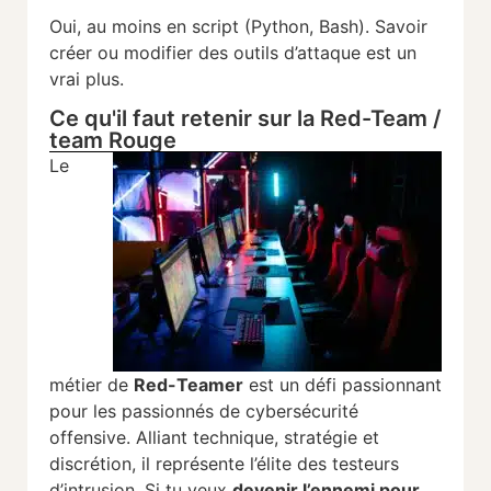
Oui,
au
moins
en
script (
Python,
Bash).
Savoir
créer
ou
modifier
des
outils
d’attaque
est
un
vrai
plus.
Ce qu'il faut retenir sur la Red-Team /
team Rouge
Le
métier
de
Red-
Teamer
est
un
défi
passionnant
pour
les
passionnés
de
cybersécurité
offensive.
Alliant
technique,
stratégie
et
discrétion,
il
représente
l’élite
des
testeurs
d’intrusion.
Si
tu
veux
devenir
l’ennemi
pour